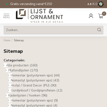
Gratis verzending vanaf €150
14 dagen beden
4.9
/5.0
0
MENU
Home
/
Sitemap
Sitemap
Categorieën:
Alle producten
(160)
Plafondlijsten
(170)
Homestar (polystyreen xps)
(44)
Nomastyl (polystyreen xps)
(43)
Arstyl / Grand Decor (PU)
(90)
Gordijnkoof / Gordijnprofielen
(12)
Kaderlijsten / hoeken
(96)
Homestar (polystyreen xps)
(9)
Nomastyl (polystyreen xps)
(4)