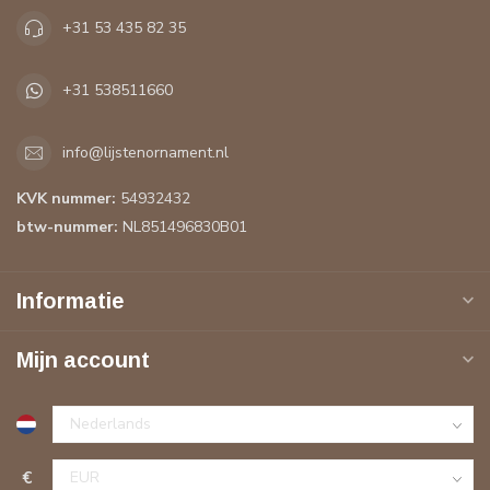
+31 53 435 82 35
+31 538511660
info@lijstenornament.nl
KVK nummer:
54932432
btw-nummer:
NL851496830B01
Informatie
Mijn account
€