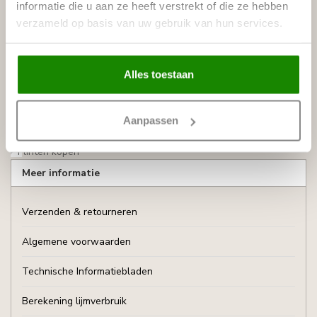
informatie die u aan ze heeft verstrekt of die ze hebben
Tesori
(24)
verzameld op basis van uw gebruik van hun services.
Vidella
(46)
Wolfline
(3)
Alles toestaan
Nieuws:
Gordijnkoof maken of kopen?
Sfeerverlichting boven gordijnen
Aanpassen
Wat is het verschil tussen kroonlijsten en kooflijsten?
Bouwen aan gastvrijheid in Amsterdam: Citadines Canal Hotel
Plinten kopen
Meer informatie
Verzenden & retourneren
Algemene voorwaarden
Technische Informatiebladen
Berekening lijmverbruik