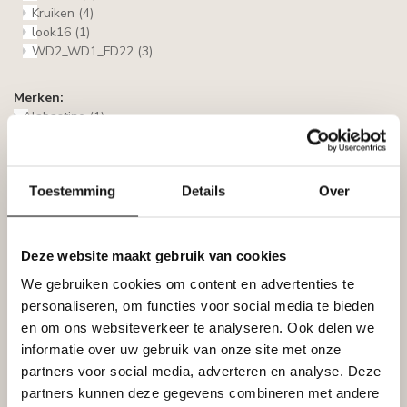
Kruiken
(4)
look16
(1)
WD2_WD1_FD22
(3)
Merken:
Alabastine
(1)
Art Décor
(13)
Bison
(1)
Bovelacci
(32)
Toestemming
Details
Over
Countryfield
(51)
Grand Decor
(263)
Homestar
(82)
Homestar Sierlijsten
(0)
Deze website maakt gebruik van cookies
Homestyl
(0)
We gebruiken cookies om content en advertenties te
Italstyl
(9)
personaliseren, om functies voor social media te bieden
Klikcaps
(2)
Lijst & Ornament
(129)
en om ons websiteverkeer te analyseren. Ook delen we
Luxstyl
(0)
informatie over uw gebruik van onze site met onze
NMC
(249)
partners voor social media, adverteren en analyse. Deze
NOËL & MARQUET
(6)
partners kunnen deze gegevens combineren met andere
Prestige Decor
(9)